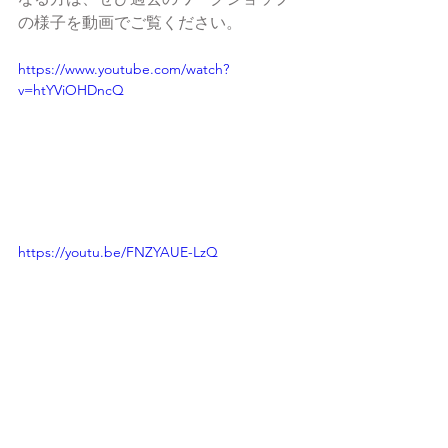
の様子を動画でご覧ください。
https://www.youtube.com/watch?
v=htYViOHDncQ
https://youtu.be/FNZYAUE-LzQ