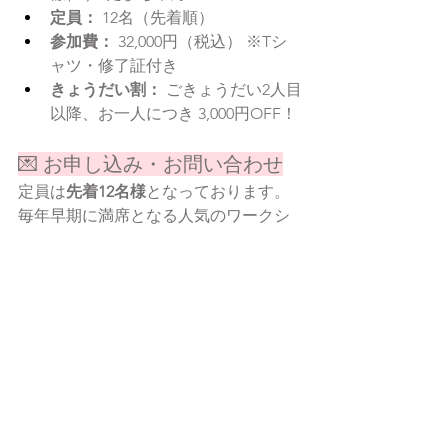
定員：
 12名（先着順）
参加費：
 32,000円（税込） ※Tシ
ャツ・修了証付き
きょうだい割：
 ごきょうだい2人目
以降、お一人につき 3,000円OFF！
💌 お申し込み・お問い合わせ
定員は
先着12名様
となっております。
毎年早期に満席となる人気のワークシ
ョップですので、ご興味のある方はお
早めにお申し込みください！
ご予約・お問い合わせは、下記のQRコ
ード、または公式LINE・ホームページ
内お問い合わせフォームより受け付け
ております。
この夏、新しい自分に出会う感動の4日
間を一緒に過ごしましょう！
みなさんのご参加を、講師一同心より