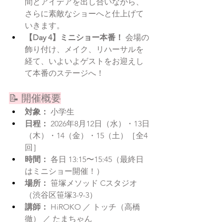
間とアイデアを出し合いながら、
さらに素敵なショーへと仕上げて
いきます。
【Day 4】ミニショー本番！
 会場の
飾り付け、メイク、リハーサルを
経て、いよいよゲストをお迎えし
て本番のステージへ！
📝 開催概要
対象：
 小学生
日程：
 2026年8月12日（水）・13日
（木）・14（金）・15（土）［全4
回］
時間：
 各日 13:15〜15:45（最終日
はミニショー開催！）
場所：
 笹塚メソッド Cスタジオ
（渋谷区笹塚3-9-3）
講師：
 HiROKO ／ トッチ（高橋
徹） ／ たまちゃん