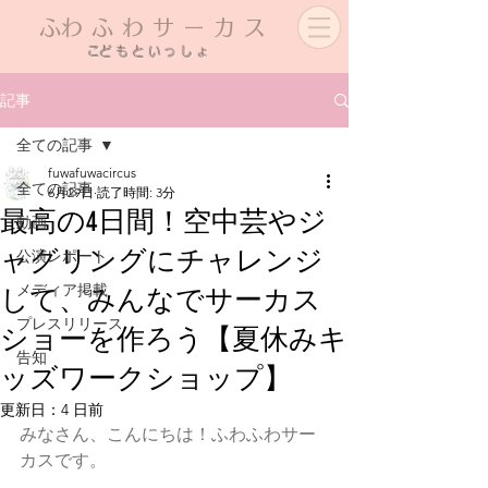
​ふわふわサーカス
​こどもといっしょ
記事
全ての記事
fuwafuwacircus
全ての記事
6月29日
読了時間: 3分
最高の4日間！空中芸やジ
動画
ャグリングにチャレンジ
公演レポート
メディア掲載
して、みんなでサーカス
プレスリリース
ショーを作ろう【夏休みキ
告知
ッズワークショップ】
更新日：
4 日前
みなさん、こんにちは！ふわふわサー
カスです。