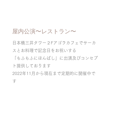
​屋内公演〜レストラン〜
日本橋三井タワー２Fアゴラカフェでサーカ
スとお料理で記念日をお祝いする
「​もふもふにほんばし」に出演及びコンセプ
ト提供しております
2022年11月から現在まで定期的に
開催中で
す