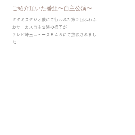
ご紹介頂いた番組〜自主公演〜
タタミスタジオ蕨にて行われた第２回ふわふ
わサーカス自主公演の様子が
テレビ埼玉ニュース５４５にて放映されまし
た
ご紹介頂いた番組〜幼稚園公