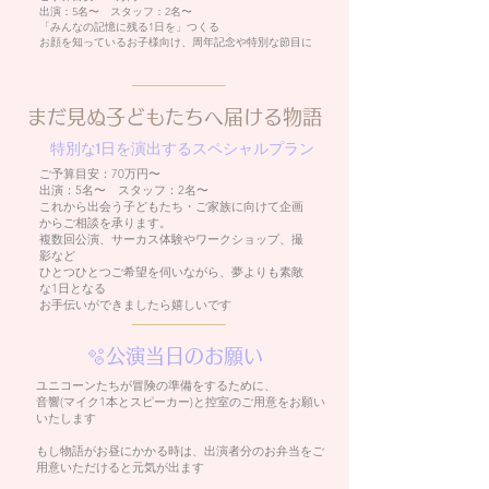
出演：5名〜 スタッフ：2名〜
「みんなの記憶に残る1日を」つくる
​お顔を知っているお子様向け、周年記念や特別な節目に
まだ見ぬ子どもたちへ届ける物語
​ 特別な1日を演出するスペシャルプラン
ご予算目安：70万円〜
出演：5名〜 スタッフ：2名〜
これから出会う子どもたち・ご家族に向けて企画
からご相談を承ります。
​複数回公演、サーカス体験やワークショップ、撮
影など
​ひとつひとつご希望を伺いながら、夢よりも素敵
な1日となる
お手伝いができましたら嬉しいです
​🫧公演当日のお願い
ユニコーンたちが冒険の準備をするために、
音響(マイク1本とスピーカー)と控室のご用意をお願い
いたします
もし物語がお昼にかかる時は、出演者分のお弁当をご
用意いただけると元気が出ます