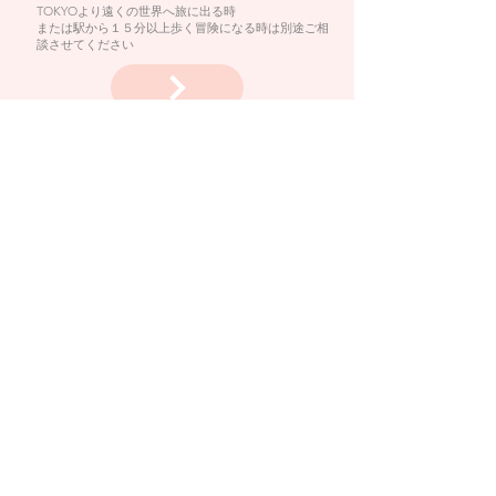
TOKYOより遠くの世界へ旅に出る時
または駅から１５分以上歩く冒険になる時は別途ご相
談させてください
fuwafuwa circus
​こどもといっしょ
tamaki@fuwafuwacircus.com
当サイトの内容の一切の無断転載及びご使用は
ご遠慮ください
ふわふわサーカスは東京都こどもスマイルムーブメントに参画しています